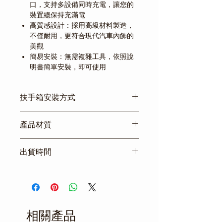
口，支持多設備同時充電，讓您的
裝置總保持充滿電
高質感設計：採用高級材料製造，
不僅耐用，更符合現代汽車內飾的
美觀
簡易安裝：無需複雜工具，依照說
明書簡單安裝，即可使用
扶手箱安裝方式
【拆裝原扶手超便利】
產品材質
！！可參考影片如何拆卸！！
材質：皮革
【安裝簡便】
出貨時間
不必使用十字螺絲刀或其他工具即可安
裝
商品真材實料，不販售低品質產
將底座插入車內中央的杯架
品，規格資訊詳細透明。
扶手滑入裝配好的底座，確保穩固
上班時間皆有出貨，優質團隊服
快速裝置，即可享受新升級的駕駛空間
務， 減短您的等待時間。
相關產品
一年保固