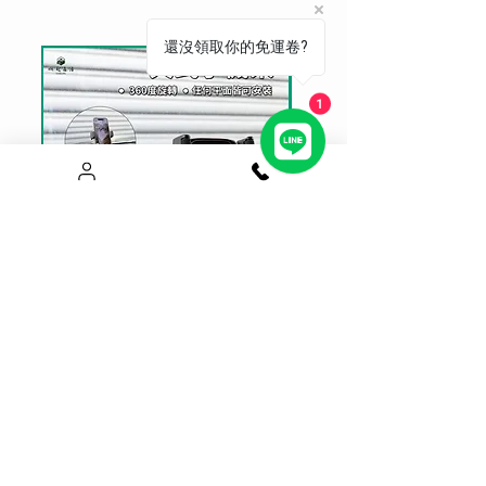
還沒領取你的免運卷?
1
真空吸附夾式手機架 不擋出風口
Magsafe升級磁吸手機架
面適用
價格
$550.00
價格
$650.00
七天猶豫期 瑕疵可立即退貨
七天猶豫期 瑕疵可立即退貨
新增至購物車