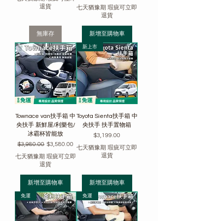
退貨
七天猶豫期 瑕疵可立即
退貨
無庫存
新增至購物車
新上市
Townace van扶手箱 中
Toyota Sienta扶手箱 中
央扶手 新鮮屋/利樂包/
央扶手 扶手置物箱
冰霸杯皆能放
價格
$3,199.00
一般價格
促銷價格
$3,980.00
$3,580.00
七天猶豫期 瑕疵可立即
退貨
七天猶豫期 瑕疵可立即
退貨
新增至購物車
新增至購物車
免運
免運