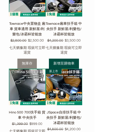
Γ
Townace中央置物盒 廂
Townace廂車扶手箱 中
車 貨車適用 新鮮屋/利
央扶手 新鮮屋/利樂包/
樂包/冰霸杯皆能放
冰霸杯皆能放
一般價格
促銷價格
一般價格
促銷價格
$2,800.00
$2,500.00
$4,200.00
$3,500.00
七天猶豫期 瑕疵可立即
七天猶豫期 瑕疵可立即
退貨
退貨
無庫存
新增至購物車
新上市
Hino 500 700扶手箱 貨
JSpace自排扶手箱 中
車 中央扶手
央扶手 新鮮屋/利樂包/
冰霸杯皆能放
一般價格
促銷價格
$1,399.00
$999.00
一般價格
促銷價格
$4,800.00
$4,200.00
七天猶豫期 瑕疵可立即