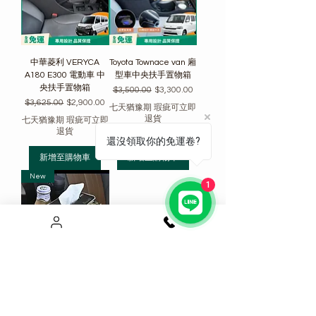
中華菱利 VERYCA
Toyota Townace van 廂
A180 E300 電動車 中
型車中央扶手置物箱
央扶手置物箱
一般價格
促銷價格
$3,500.00
$3,300.00
一般價格
促銷價格
$3,625.00
$2,900.00
七天猶豫期 瑕疵可立即
退貨
七天猶豫期 瑕疵可立即
退貨
還沒領取你的免運卷?
新增至購物車
新增至購物車
New
1
扶手箱收納神器 飲料架
紙巾盒
價格
$350.00