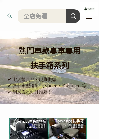
熱門車款專車專用
扶手箱系列
✔ 七天鑑賞期・現貨供應
✔ 多款車型適配：Jspace、Townace 等
✔ 網友五星好評推薦！