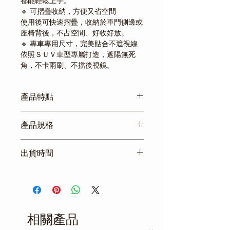
都能輕鬆上手。
🔹 可摺疊收納，方便又省空間
使用後可快速摺疊，收納於車門側邊或
座椅背後，不占空間、好收好放。
🔹 專車專用尺寸，完美貼合不遮視線
依照ＳＵＶ車型專屬打造，遮陽無死
角，不卡雨刷、不擋後視鏡。
產品特點
🚗 ＳＵＶ專用前檔遮陽板
產品規格
夏天開車一坐上車就悶熱難耐？ＳＵＶ
通用款 專用遮陽板，
安裝方式：免工具，三步驟快速安裝
為你阻隔炙熱陽光、有效降溫，守護車
出貨時間
包裝內容：前檔遮陽板一入＋固定魔鬼
內舒適與安全。
氈
不再擔心儀表板老化、座椅燙手，全方
商品真材實料，不販售低品質產
位保護你的愛車與家人！
品，規格資訊詳細透明。
💡溫馨提醒：
上班時間皆有出貨，優質團隊服
若愛車為其他車型，請勿任意購買，避
務， 減短您的等待時間。
免尺寸不合。
相關產品
一年保固
夏季高溫勿讓小孩或寵物獨留車內，遮