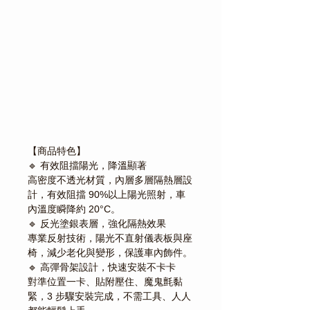
Γ
【商品特色】
🔹 有效阻擋陽光，降溫顯著
高密度不透光材質，內層多層隔熱層設
計，有效阻擋 90%以上陽光照射，車
內溫度瞬降約 20°C。
🔹 反光塗銀表層，強化隔熱效果
專業反射技術，陽光不直射儀表板與座
椅，減少老化與變形，保護車內飾件。
🔹 高彈骨架設計，快速安裝不卡卡
對準位置一卡、貼附壓住、魔鬼氈黏
緊，3 步驟安裝完成，不需工具、人人