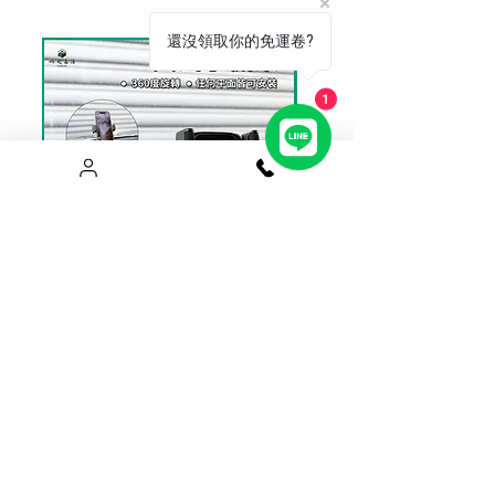
陽板為輔助降溫，非恆溫設備。
還沒領取你的免運卷?
1
真空吸附夾式手機架 不擋出風口
Magsafe升級磁吸手機架
面適用
價格
$550.00
價格
$650.00
七天猶豫期 瑕疵可立即退貨
七天猶豫期 瑕疵可立即退貨
新增至購物車