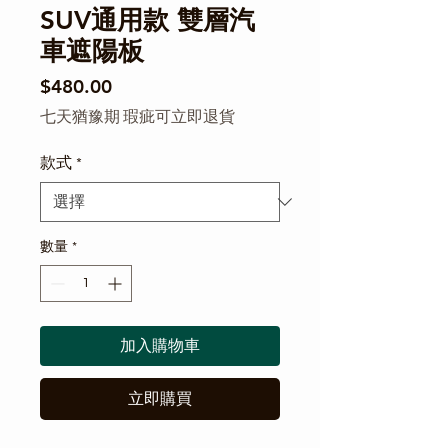
SUV通用款 雙層汽
車遮陽板
價格
$480.00
七天猶豫期 瑕疵可立即退貨
款式
*
數量
*
加入購物車
立即購買