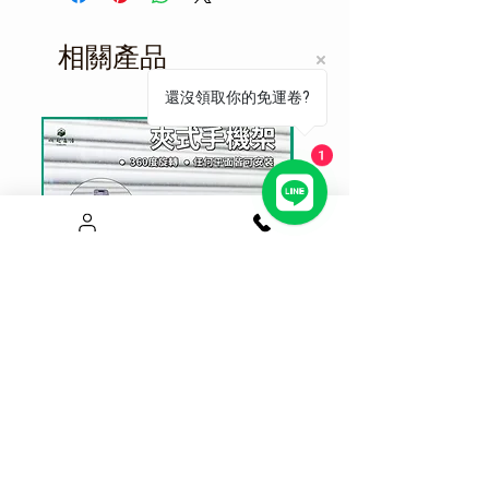
上班時間皆有出貨，優質團隊服
機能與質感一次擁有！
務， 減短您的等待時間。
相關產品
一年保固
還沒領取你的免運卷?
1
真空吸附夾式手機架 不擋出風口
Magsafe升級磁吸手機架
面適用
價格
$550.00
價格
$650.00
七天猶豫期 瑕疵可立即退貨
七天猶豫期 瑕疵可立即退貨