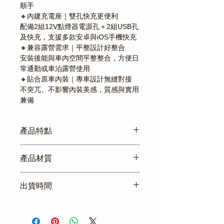
順手
🔸內建充電座｜雙孔快充更便利
配備2組12V點煙器電源孔＋2組USB孔
及快充，支援多款安卓與iOS手機快充
🔸兼容露營需求｜平整設計好整合
安裝後能與車內空間平整整合，方便日
常通勤或車泊露營使用
🔸貼合原車內裝｜專車設計無縫對接
不突兀、不影響內裝美感，質感與實用
兼備
產品特點
🚗 JSpace中央置物盒｜車內收納與充
產品材質
電一次到位
長途開車最怕亂糟糟？手機沒電更是
適用車型：JSpace自排
煩！
出貨時間
材質：皮革
JSpace專為廂型貨車設計這款中央置
安裝方式：免工具直接套上
物盒，不但能優雅整齊收納各種物品，
商品真材實料，不販售低品質產
更內建雙孔USB與快充插座，讓你在開
品，規格資訊詳細透明。
車途中依然充電不斷電、咖啡不離手，