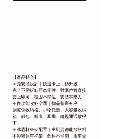
Γ
【產品特色】
🔸免安裝設計｜快速卡上，秒升級
完全不需拆卸原車零件，對準位置直接
套上即可，穩固不移位，安裝零壓力！
🔸多功能收納空間｜物品整齊有序
副駕側收納格、小物托盤、大容量收納
箱，錢包、紙巾、耳機、鑰匙通通放得
下
🔸冰霸杯杯架配置｜主副駕都能放飲料
不影響原車杯架，飲料不傾倒，用車更