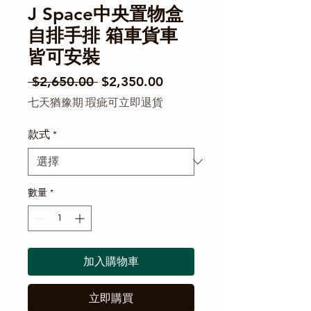
J Space中央置物盒
自排手排 箱車貨車
皆可安裝
一般價格
促銷價格
 $2,650.00 
$2,350.00
七天猶豫期 瑕疵可立即退貨
款式
*
數量
*
加入購物車
立即購買