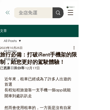
文章
All Posts
2023年10月25日
All Posts
旅行必備：打破iRent手機架的限
戶外露營
制，給您更好的駕駛體驗！
汽車日常分享
已更新：
2024年12月17日
近年來，租車已經成為了許多人出遊的
首選
長程短程旅遊靠一支手機一個app就能
開車到處趴趴走
然而會使用租車的，一方面是沒有自家