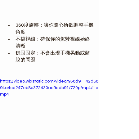
360度旋轉：讓你隨心所欲調整手機
角度
不擋視線：確保你的駕駛視線始終
清晰
穩固固定：不會出現手機晃動或鬆
脫的問題
https://video.wixstatic.com/video/958d91_42d68
94a4cd247eb8c372430ac9adb91/720p/mp4/file.
mp4