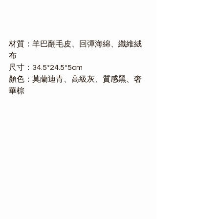
材質：羊巴翻毛皮、回彈海綿、纖維絨
布
尺寸：34.5*24.5*5cm
顏色：莫蘭迪青、高級灰、質感黑、奢
華棕