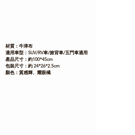
Γ
材質：牛津布
適用車型：SUV/RV車/掀背車/五門車適用
產品尺寸：約100*45cm
包裝尺寸：約 24*26*2.5cm
顏色：質感輝、耀眼橘