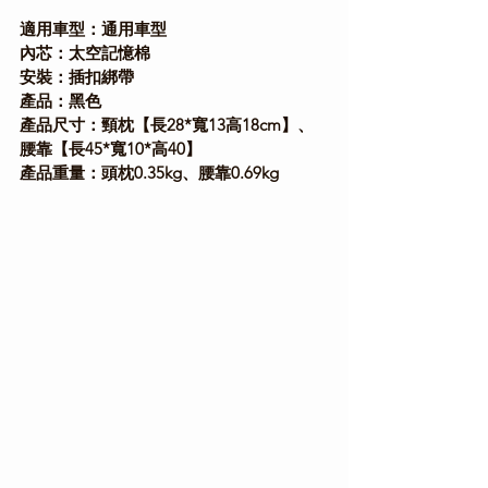
適用車型：通用車型
內芯：太空記憶棉
安裝：插扣綁帶
產品：黑色
產品尺寸：頸枕【長28*寬13高18cm】、
腰靠【長45*寬10*高40】
產品重量：頭枕0.35kg、腰靠0.69kg