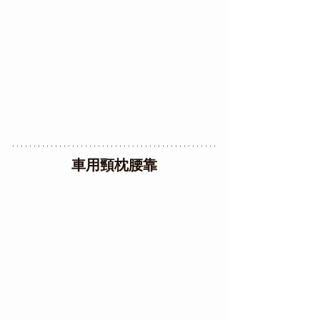
車用頸枕腰靠