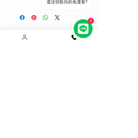
還沒領取你的免運卷?
顏色：黑色
商品真材實料，不販售低品質產
吸盤直徑：63mm
品，規格資訊詳細透明。
安裝方式：黏貼式
上班時間皆有出貨，優質團隊服
1
固定部位：儀錶板/中控台/任何曲面
務， 減短您的等待時間。
適用
相關產品
一年保固
配件：磁鐵片*1
真空吸附夾式手機架 不擋出風口
Magsafe升級磁吸手機架