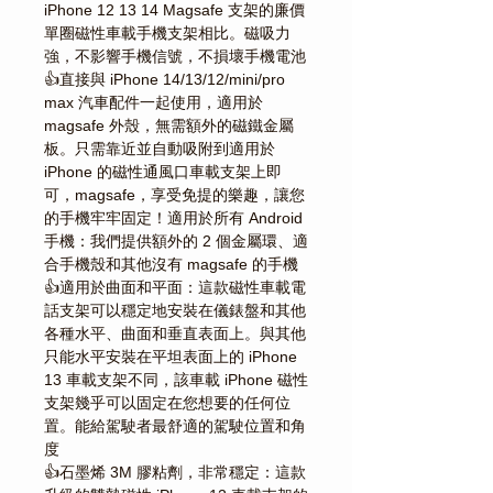
iPhone 12 13 14 Magsafe 支架的廉價
單圈磁性車載手機支架相比。磁吸力
強，不影響手機信號，不損壞手機電池
👍直接與 iPhone 14/13/12/mini/pro
max 汽車配件一起使用，適用於
magsafe 外殼，無需額外的磁鐵金屬
板。只需靠近並自動吸附到適用於
iPhone 的磁性通風口車載支架上即
可，magsafe，享受免提的樂趣，讓您
的手機牢牢固定！適用於所有 Android
手機：我們提供額外的 2 個金屬環、適
合手機殼和其他沒有 magsafe 的手機
👍適用於曲面和平面：這款磁性車載電
話支架可以穩定地安裝在儀錶盤和其他
各種水平、曲面和垂直表面上。與其他
只能水平安裝在平坦表面上的 iPhone
13 車載支架不同，該車載 iPhone 磁性
支架幾乎可以固定在您想要的任何位
置。能給駕駛者最舒適的駕駛位置和角
度
👍石墨烯 3M 膠粘劑，非常穩定：這款