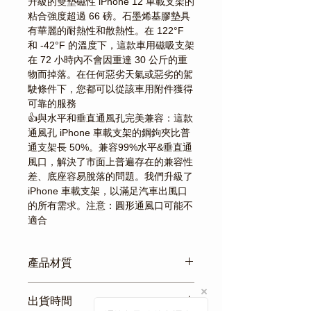
升級的雙墊磁性 iPhone 12 車載支架的
粘合強度超過 66 磅。石墨烯基膠墊具
有華麗的耐熱性和散熱性。在 122°F
和 -42°F 的溫度下，這款車用磁吸支架
在 72 小時內不會因重達 30 公斤的重
物而掉落。在任何惡劣天氣或惡劣的駕
駛條件下，您都可以從該車用附件獲得
可靠的服務
👍與水平和垂直通風孔完美兼容：這款
通風孔 iPhone 車載支架的鋼鉤夾比普
通支架長 50%。兼容99%水平&垂直通
風口，解決了市面上普遍存在的兼容性
差、底座容易脫落的問題。我們升級了
iPhone 車載支架，以滿足汽車出風口
的所有需求。注意：圓形通風口可能不
適合
產品材質
材質：金屬+玻璃
出貨時間
工藝：氧化