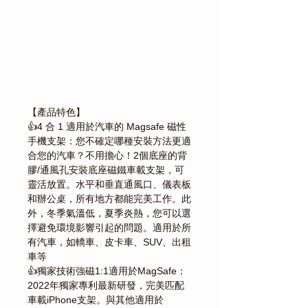
Γ
【產品特色】
👍4 合 1 適用於汽車的 Magsafe 磁性
手機支架：您不確定哪種安裝方法更適
合您的汽車？不用擔心！2個底座的背
膠/通風孔安裝底座磁鐵車載支架，可
靈活放置。水平和垂直通風口、儀表板
和辦公桌，所有地方都能完美工作。此
外，冬季氣溫低，夏季炎熱，您可以選
擇避免環境影響引起的問題。適用於所
有汽車，如轎車、皮卡車、SUV、出租
車等
👍獨家技術強磁1:1適用於MagSafe：
2022年獨家專利最新研發，完美匹配
車載iPhone支架。與其他適用於