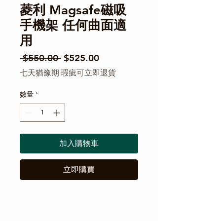
菱利 Magsafe磁吸
手機架 任何曲面適
用
一般價格
促銷價格
 $550.00 
$525.00
七天猶豫期 瑕疵可立即退貨
數量
*
加入購物車
立即購買