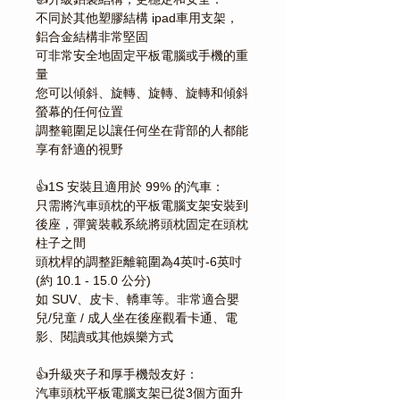
不同於其他塑膠結構 ipad車用支架，
鋁合金結構非常堅固
可非常安全地固定平板電腦或手機的重
量
您可以傾斜、旋轉、旋轉、旋轉和傾斜
螢幕的任何位置
調整範圍足以讓任何坐在背部的人都能
享有舒適的視野
👍1S 安裝且適用於 99% 的汽車：
只需將汽車頭枕的平板電腦支架安裝到
後座，彈簧裝載系統將頭枕固定在頭枕
柱子之間
頭枕桿的調整距離範圍為4英吋-6英吋
(約 10.1 - 15.0 公分)
如 SUV、皮卡、轎車等。非常適合嬰
兒/兒童 / 成人坐在後座觀看卡通、電
影、閱讀或其他娛樂方式
👍升級夾子和厚手機殼友好：
汽車頭枕平板電腦支架已從3個方面升