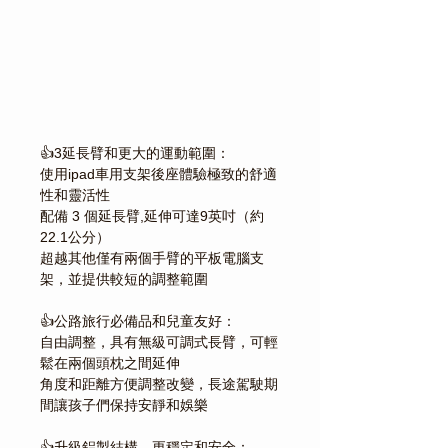
Γ
👍3延長臂和更大的運動範圍：
使用ipad車用支架後座體驗極致的舒適
性和靈活性
配備 3 個延長臂,延伸可達9英吋（約
22.1公分）
超越其他僅有兩個手臂的平板電腦支
架，並提供較短的調整範圍
👍公路旅行必備品和兒童友好：
自由調整，具有無級可調式長臂，可輕
鬆在兩個頭枕之間延伸
角度和距離方便調整改變，長途駕駛期
間讓孩子們保持安靜和娛樂
👍升級鋁製結構，更穩定和安全：