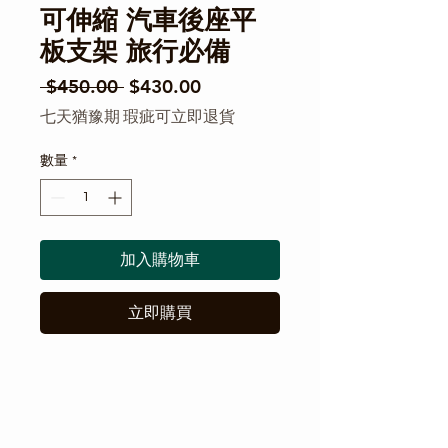
可伸縮 汽車後座平
板支架 旅行必備
一般價格
促銷價格
 $450.00 
$430.00
七天猶豫期 瑕疵可立即退貨
數量
*
加入購物車
立即購買