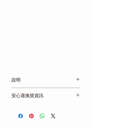
說明
OEM電池連接線的優秀替代品
安心退換貨資訊
線束連接多組31size電池
卡車，公共汽車，重型設備，房車商業
依消費者保護法規定，於本網站上
配送，車隊服務，卡車/拖車
所購買之商品，均可享有商品貨到
次日起七天猶豫期之權益（含例假
日在內）。