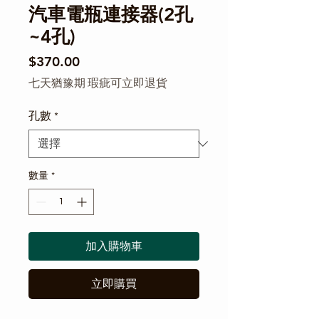
Γ
汽車電瓶連接器(2孔
~4孔)
價格
$370.00
七天猶豫期 瑕疵可立即退貨
孔數
*
數量
*
加入購物車
立即購買