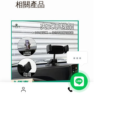
相關產品
猶豫期並非試用期，若您收到商品
有任何不合意之處，請勿拆開使
用，並於七日內辦理退貨，退貨前
請先與本公司連絡。
您所退回的商品須為未經使用過之
完整新品，並請保持商品本身，與
其附件、贈品、保證書... 等所有附
隨資料的完整性；退貨商品如經拆
封使用過，依民法第259條，
翊勤科
還沒領取你的免運卷?
技
保有要求消費者負起將物品回復
原狀、或負擔部分補償之權利。
如商品本身有任何瑕疵，請來信或
1
來電與本公司連絡，並可於七日內
辦理退換貨事宜。
真空吸附夾式手機架 不擋出風口
Magsafe升級磁吸手機架
面適用
價格
$550.00
價格
$650.00
七天猶豫期 瑕疵可立即退貨
七天猶豫期 瑕疵可立即退貨